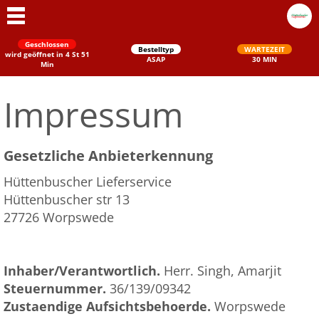
Geschlossen
Bestelltyp
WARTEZEIT
wird geöffnet in 4 St 51
ASAP
30 MIN
Min
Impressum
Gesetzliche Anbieterkennung
Hüttenbuscher Lieferservice
Hüttenbuscher str 13
Schließen
27726 Worpswede
Inhaber/Verantwortlich.
Herr. Singh, Amarjit
Steuernummer.
36/139/09342
Zustaendige Aufsichtsbehoerde.
Worpswede