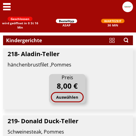
Geschlossen
Bestelltyp
WARTEZEIT
wird geöffnet in 0 St 16
ASAP
30 MIN
Min
Kindergerichte
218- Aladin-Teller
hänchenbrustfilet ,Pommes
Preis
8,00 €
Schließen
Auswählen
219- Donald Duck-Teller
Schweinesteak, Pommes